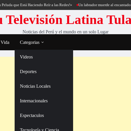
da que Está Haciendo Reír a las Redes!»
Un labrador muerde al encantador de p
 Televisión Latina Tul
Noticias del Perú y el mundo en un solo Lugar
 Vida
Categorias
Videos
Deportes
Noticias Locales
Internacionales
Espectaculos
Tecnología y Ciencia