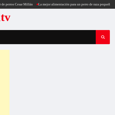
erros Cesar Millán
La mejor alimentación para un perro de raza pequeña
Puer
atv