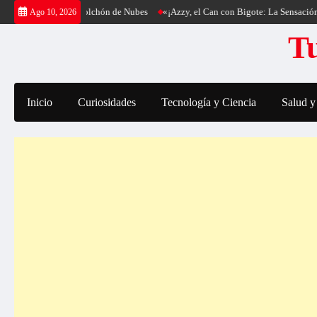
Saltar
 Cantería y su Colchón de Nubes
«¡Azzy, el Can con Bigote: La Sensación Pelu
Ago 10, 2026
al
Tu
contenido
Inicio
Curiosidades
Tecnología y Ciencia
Salud y