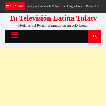
Saltar
rekking al Cerro Cantería y su Colchón de Nubes
«¡Azzy, el Can con Bigote: La Sensación
Ago 7, 2026
al
contenido
Tu Televisión Latina Tulatv
Noticias del Perú y el mundo en un solo Lugar