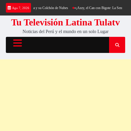
Saltar
ing al Cerro Cantería y su Colchón de Nubes
«¡Azzy, el Can con Bigote: La Sensación Pe
Ago 7, 2026
al
contenido
Tu Televisión Latina Tulatv
Noticias del Perú y el mundo en un solo Lugar