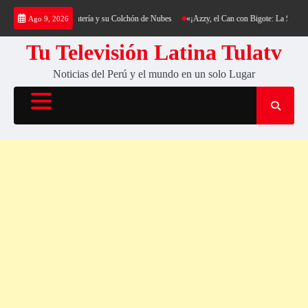
Saltar
rekking al Cerro Cantería y su Colchón de Nubes
«¡Azzy, el Can con Bigote: La Sensación
Ago 9, 2026
al
contenido
Tu Televisión Latina Tulatv
Noticias del Perú y el mundo en un solo Lugar