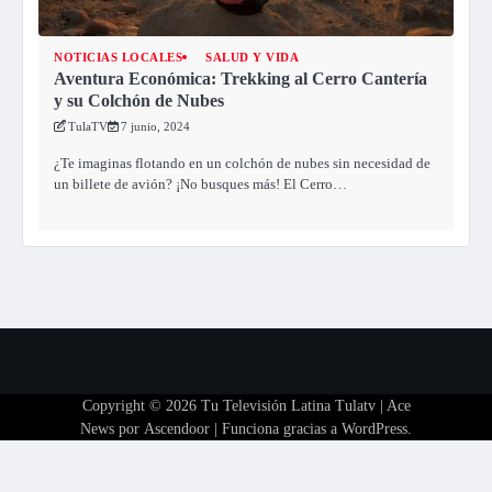
NOTICIAS LOCALES
SALUD Y VIDA
Aventura Económica: Trekking al Cerro Cantería
y su Colchón de Nubes
TulaTV
7 junio, 2024
¿Te imaginas flotando en un colchón de nubes sin necesidad de
un billete de avión? ¡No busques más! El Cerro…
Copyright © 2026
Tu Televisión Latina Tulatv
| Ace
News por
Ascendoor
| Funciona gracias a
WordPress
.