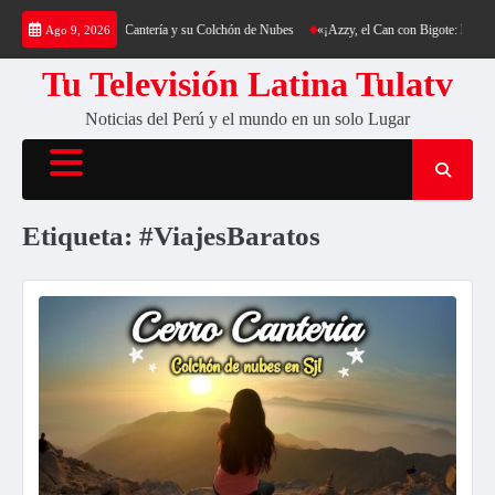
Saltar
a: Trekking al Cerro Cantería y su Colchón de Nubes
«¡Azzy, el Can con Bigote: La Sens
Ago 9, 2026
al
contenido
Tu Televisión Latina Tulatv
Noticias del Perú y el mundo en un solo Lugar
Etiqueta:
#ViajesBaratos