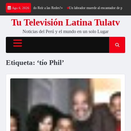
Saltar
luda que Está Haciendo Reír a las Redes!»
Un labrador muerde al encantador de perros Ces
Ago 6, 2026
al
contenido
Tu Televisión Latina Tulatv
Noticias del Perú y el mundo en un solo Lugar
Etiqueta:
‘tío Phil’