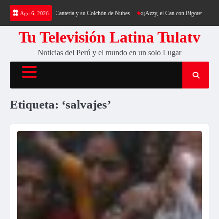
Saltar
a: Trekking al Cerro Cantería y su Colchón de Nubes
«¡Azzy, el Can con Bigote: La Sensa
Ago 6, 2026
al
contenido
Tu Televisión Latina Tulatv
Noticias del Perú y el mundo en un solo Lugar
Etiqueta:
‘salvajes’