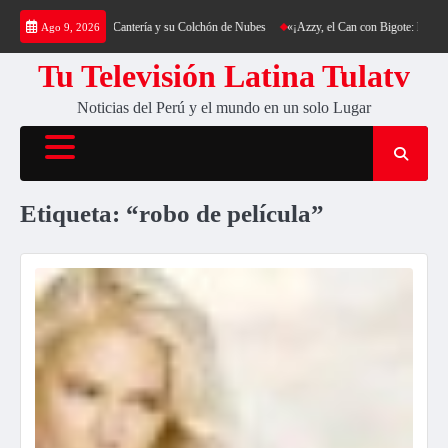
Saltar
a: Trekking al Cerro Cantería y su Colchón de Nubes
«¡Azzy, el Can con Bigote: La Sens
Ago 9, 2026
al
contenido
Tu Televisión Latina Tulatv
Noticias del Perú y el mundo en un solo Lugar
Etiqueta:
“robo de película”