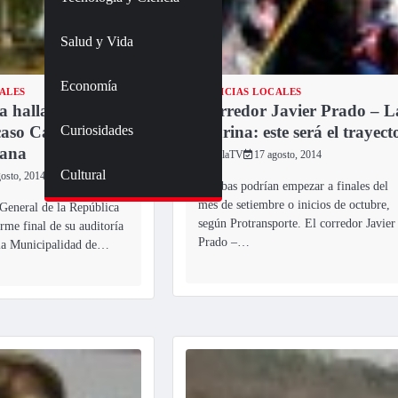
Salud y Vida
Economía
ALES
NOTICIAS LOCALES
a halla presuntos
Corredor Javier Prado – L
Curiosidades
 caso Caja
Marina: este será el trayect
tana
TulaTV
17 agosto, 2014
Cultural
gosto, 2014
Pruebas podrían empezar a finales del
mes de setiembre o inicios de octubre,
General de la República
según Protransporte. El corredor Javier
orme final de su auditoría
Prado –…
 la Municipalidad de…