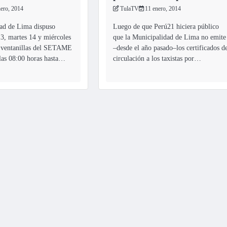
nero, 2014
TulaTV
11 enero, 2014
ad de Lima dispuso
Luego de que Perú21 hiciera público
13, martes 14 y miércoles
que la Municipalidad de Lima no emite
s ventanillas del SETAME
–desde el año pasado–los certificados d
las 08:00 horas hasta…
circulación a los taxistas por…