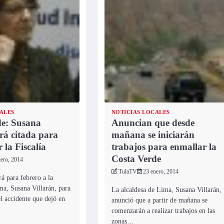
ALES
NOTICIAS LOCALES
de: Susana
Anuncian que desde
erá citada para
mañana se iniciarán
 la Fiscalía
trabajos para enmallar la
Costa Verde
nero, 2014
TulaTV
23 enero, 2014
rá para febrero a la
ma, Susana Villarán, para
La alcaldesa de Lima, Susana Villarán,
el accidente que dejó en
anunció que a partir de mañana se
comenzarán a realizar trabajos en las
zonas…