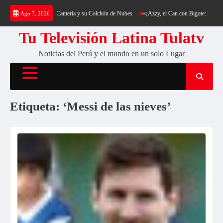
Saltar
a: Trekking al Cerro Cantería y su Colchón de Nubes
«¡Azzy, el Can con Bigote: La Sensa
Ago 7, 2026
al
contenido
Tu Televisión Latina Tulatv
Noticias del Perú y el mundo en un solo Lugar
Etiqueta:
‘Messi de las nieves’