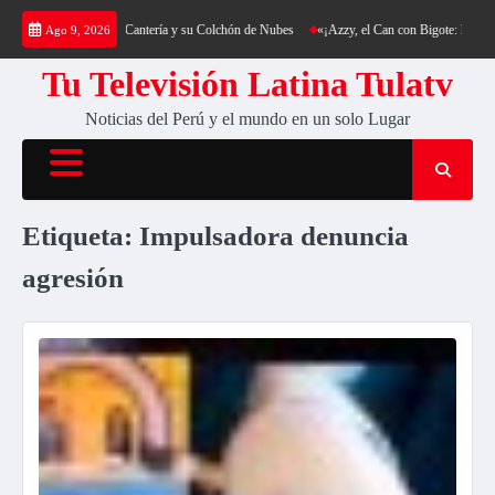
Saltar
a: Trekking al Cerro Cantería y su Colchón de Nubes
«¡Azzy, el Can con Bigote: La Sensa
Ago 9, 2026
al
contenido
Tu Televisión Latina Tulatv
Noticias del Perú y el mundo en un solo Lugar
Etiqueta:
Impulsadora denuncia
agresión