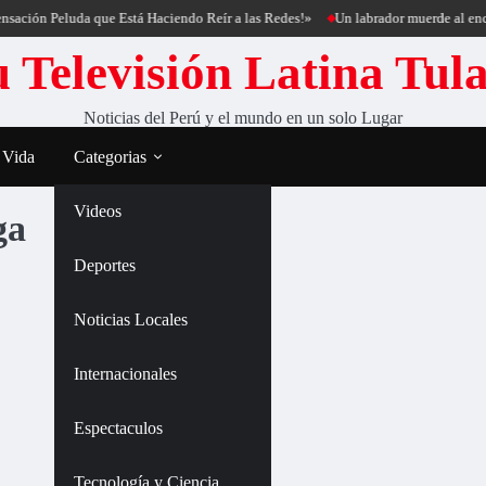
sación Peluda que Está Haciendo Reír a las Redes!»
Un labrador muerde al encan
 Televisión Latina Tul
Noticias del Perú y el mundo en un solo Lugar
 Vida
Categorias
Videos
ga
Deportes
Noticias Locales
Internacionales
Espectaculos
Tecnología y Ciencia