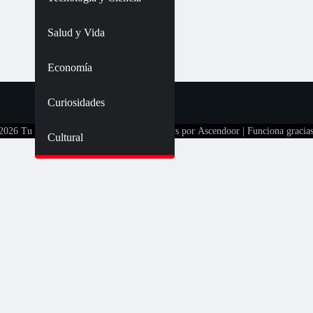
Salud y Vida
Economía
Curiosidades
 2026
Tu Televisión Latina Tulatv
| Ace News por
Ascendoor
| Funciona gracia
Cultural