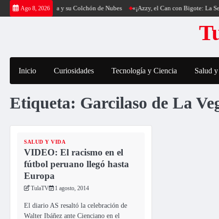
Saltar
g al Cerro Cantería y su Colchón de Nubes
«¡Azzy, el Can con Bigote: La Sen
Ago 8, 2026
al
Tu
contenido
Inicio
Curiosidades
Tecnología y Ciencia
Salud y
Etiqueta:
Garcilaso de La Ve
SALUD Y VIDA
VIDEO: El racismo en el
fútbol peruano llegó hasta
Europa
TulaTV
1 agosto, 2014
El diario AS resaltó la celebración de
Walter Ibáñez ante Cienciano en el