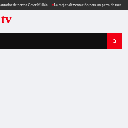
tador de perros Cesar Millán
La mejor alimentación para un perro de raza pequ
atv