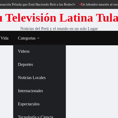
ación Peluda que Está Haciendo Reír a las Redes!»
Un labrador muerde al encan
 Televisión Latina Tul
Noticias del Perú y el mundo en un solo Lugar
 Vida
Categorias
Videos
Deportes
Noticias Locales
Internacionales
Espectaculos
Tecnología y Ciencia