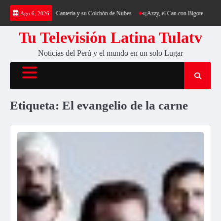
Saltar
a: Trekking al Cerro Cantería y su Colchón de Nubes
«¡Azzy, el Can con Bigote: La Sens
Ago 6, 2026
al
contenido
Tu Televisión Latina Tulatv
Noticias del Perú y el mundo en un solo Lugar
Etiqueta:
El evangelio de la carne