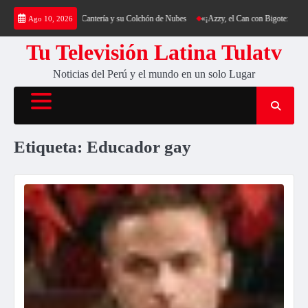
Saltar
ca: Trekking al Cerro Cantería y su Colchón de Nubes
«¡Azzy, el Can con Bigote: La Sen
Ago 10, 2026
al
contenido
Tu Televisión Latina Tulatv
Noticias del Perú y el mundo en un solo Lugar
Etiqueta:
Educador gay