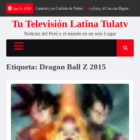
Saltar
: Trekking al Cerro Cantería y su Colchón de Nubes
«¡Azzy, el Can con Bigote: La Sensac
Ago 9, 2026
al
contenido
Tu Televisión Latina Tulatv
Noticias del Perú y el mundo en un solo Lugar
Etiqueta:
Dragon Ball Z 2015