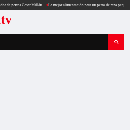
r de perros Cesar Millán
La mejor alimentación para un perro de raza pequeña
atv