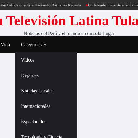
n Peluda que Está Haciendo Reír a las Redes!»
Un labrador muerde al encantado
 Televisión Latina Tul
Noticias del Perú y el mundo en un solo Lugar
 Vida
Categorias
Videos
Deportes
Noticias Locales
Internacionales
Espectaculos
Tecnología y Ciencia