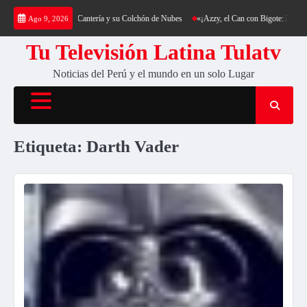
Saltar
a: Trekking al Cerro Cantería y su Colchón de Nubes
«¡Azzy, el Can con Bigote: La Sens
Ago 9, 2026
al
contenido
Tu Televisión Latina Tulatv
Noticias del Perú y el mundo en un solo Lugar
Etiqueta:
Darth Vader