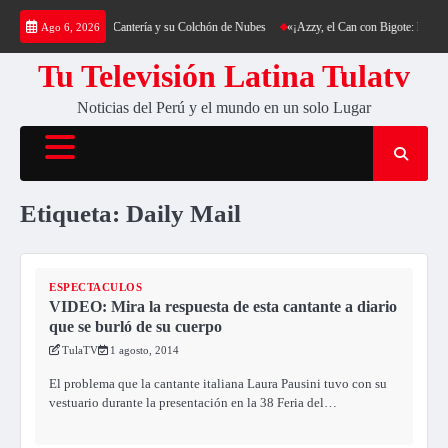
Saltar
a: Trekking al Cerro Cantería y su Colchón de Nubes
«¡Azzy, el Can con Bigote: La Sensa
Ago 6, 2026
al
contenido
Tu Televisión Latina Tulatv
Noticias del Perú y el mundo en un solo Lugar
Etiqueta:
Daily Mail
ESPECTACULOS
VIDEO: Mira la respuesta de esta cantante a diario
que se burló de su cuerpo
TulaTV
1 agosto, 2014
El problema que la cantante italiana Laura Pausini tuvo con su
vestuario durante la presentación en la 38 Feria del…