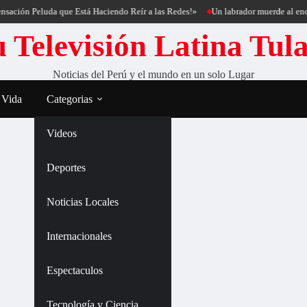
ación Peluda que Está Haciendo Reír a las Redes!»
Un labrador muerde al encan
 Televisión Latina Tul
Noticias del Perú y el mundo en un solo Lugar
 Vida
Categorias
Videos
Deportes
Noticias Locales
Internacionales
Espectaculos
Tecnología y Ciencia