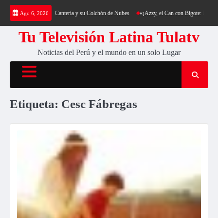
Saltar
: Trekking al Cerro Cantería y su Colchón de Nubes
«¡Azzy, el Can con Bigote: La Sensa
Ago 6, 2026
al
contenido
Tu Televisión Latina Tulatv
Noticias del Perú y el mundo en un solo Lugar
Etiqueta:
Cesc Fábregas