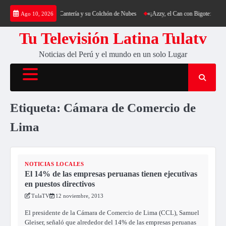
Saltar
ica: Trekking al Cerro Cantería y su Colchón de Nubes
«¡Azzy, el Can con Bigote: La Sen
Ago 10, 2026
al
contenido
Tu Televisión Latina Tulatv
Noticias del Perú y el mundo en un solo Lugar
Etiqueta:
Cámara de Comercio de
Lima
NOTICIAS LOCALES
El 14% de las empresas peruanas tienen ejecutivas
en puestos directivos
TulaTV
12 noviembre, 2013
El presidente de la Cámara de Comercio de Lima (CCL), Samuel
Gleiser, señaló que alrededor del 14% de las empresas peruanas