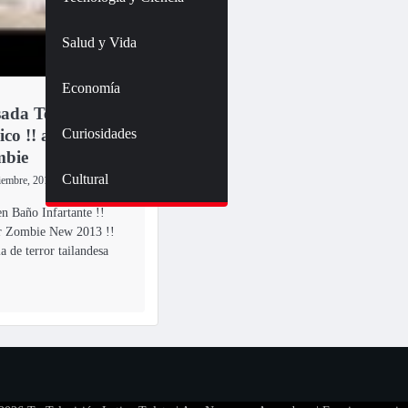
Salud y Vida
Economía
ada Terror en
Curiosidades
co !! aparicion
mbie
Cultural
iembre, 2013
n Baño Infartante !!
er Zombie New 2013 !!
a de terror tailandesa