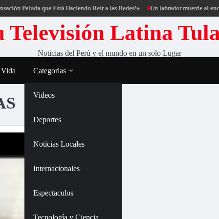
ación Peluda que Está Haciendo Reír a las Redes!»
Un labrador muerde al encant
 Televisión Latina Tul
Noticias del Perú y el mundo en un solo Lugar
 Vida
Categorias
Videos
AS
Deportes
Noticias Locales
Internacionales
Espectaculos
Tecnología y Ciencia