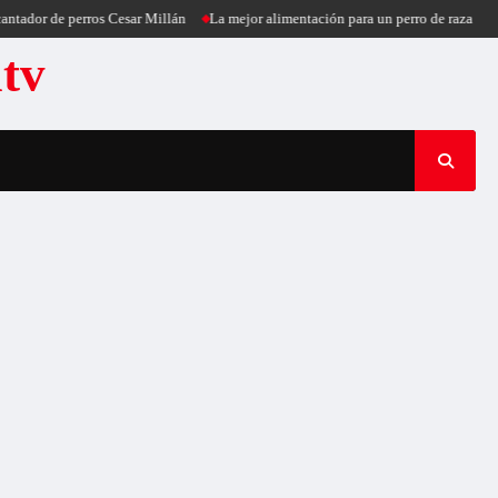
ador de perros Cesar Millán
La mejor alimentación para un perro de raza peque
atv