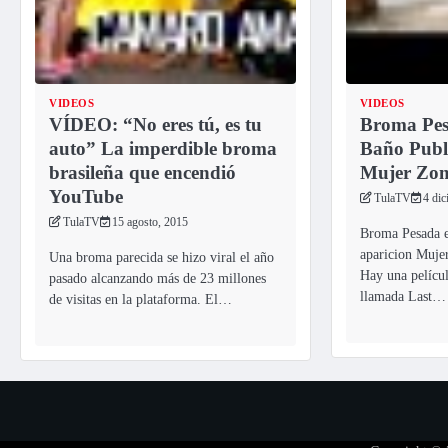
VIDEOS
VIDEOS
VÍDEO: “No eres tú, es tu
Broma Pes
auto” La imperdible broma
Baño Publi
brasileña que encendió
Mujer Zo
YouTube
TulaTV
4 dic
TulaTV
15 agosto, 2015
Broma Pesada e
aparicion Muj
Una broma parecida se hizo viral el año
Hay una películ
pasado alcanzando más de 23 millones
llamada Last…
de visitas en la plataforma. El…