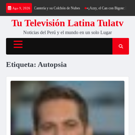
Saltar
a: Trekking al Cerro Cantería y su Colchón de Nubes
«¡Azzy, el Can con Bigote: La Sensa
Ago 9, 2026
al
contenido
Tu Televisión Latina Tulatv
Noticias del Perú y el mundo en un solo Lugar
Etiqueta:
Autopsia