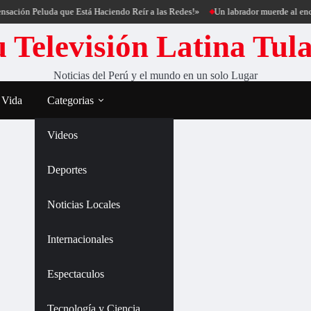
sación Peluda que Está Haciendo Reír a las Redes!»
Un labrador muerde al enca
 Televisión Latina Tul
Noticias del Perú y el mundo en un solo Lugar
 Vida
Categorias
Videos
Deportes
Noticias Locales
Internacionales
Espectaculos
Tecnología y Ciencia