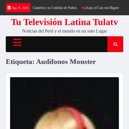
Saltar
a: Trekking al Cerro Cantería y su Colchón de Nubes
«¡Azzy, el Can con Bigote: La Sens
Ago 9, 2026
al
contenido
Tu Televisión Latina Tulatv
Noticias del Perú y el mundo en un solo Lugar
Etiqueta:
Audífonos Monster