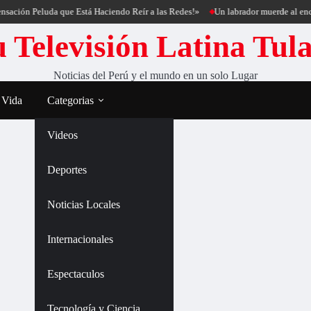
sación Peluda que Está Haciendo Reír a las Redes!»
Un labrador muerde al encan
 Televisión Latina Tul
Noticias del Perú y el mundo en un solo Lugar
 Vida
Categorias
Videos
Deportes
Noticias Locales
Internacionales
Espectaculos
Tecnología y Ciencia