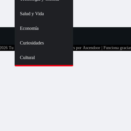
Salud y Vida
Economía
Curiosidades
 2026
Tu Televisión Latina Tulatv
| Ace News por
Ascendoor
| Funciona gracia
Cultural