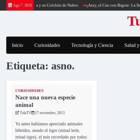
Saltar
g al Cerro Cantería y su Colchón de Nubes
«¡Azzy, el Can con Bigote: La Sen
Ago 7, 2026
al
Tu
contenido
Inicio
Curiosidades
Tecnología y Ciencia
Salud y
Etiqueta:
asno.
CURIOSIDADES
Nace una nueva especie
animal
TulaTV
17 noviembre, 2013
Ya antes habíamos apreciado animales
híbridos, siendo el ligre (mitad león,
mitad tigre), el más recordado por todos.