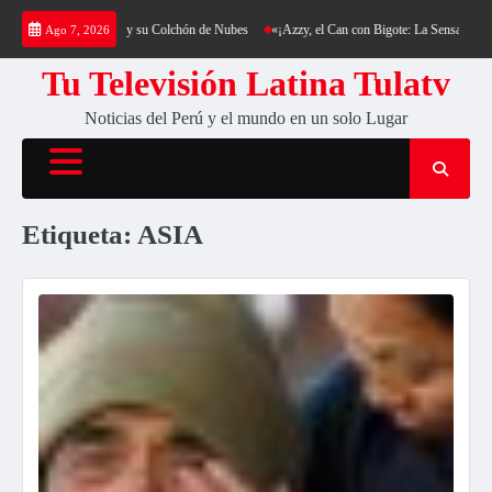
Saltar
 Cerro Cantería y su Colchón de Nubes
«¡Azzy, el Can con Bigote: La Sensación Peluda qu
Ago 7, 2026
al
contenido
Tu Televisión Latina Tulatv
Noticias del Perú y el mundo en un solo Lugar
Etiqueta:
ASIA