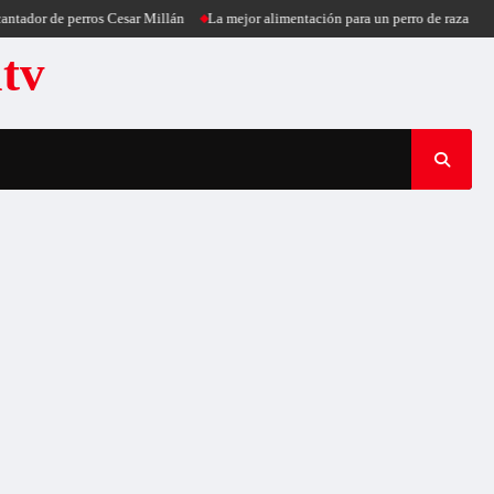
tador de perros Cesar Millán
La mejor alimentación para un perro de raza pequ
atv