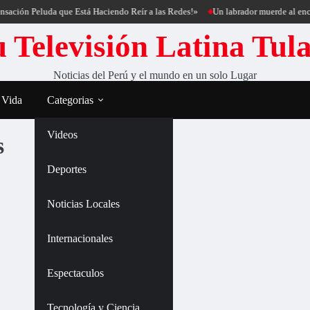
ación Peluda que Está Haciendo Reír a las Redes!»
Un labrador muerde al encan
 Televisión Latina Tul
Noticias del Perú y el mundo en un solo Lugar
 Vida
Categorias
Videos
s
Deportes
Noticias Locales
Internacionales
Espectaculos
Tecnología y Ciencia