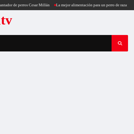
ador de perros Cesar Millán
La mejor alimentación para un perro de raza peque
atv