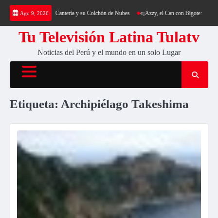
Saltar
a: Trekking al Cerro Cantería y su Colchón de Nubes
«¡Azzy, el Can con Bigote: La Sens
Ago 9, 2026
al
contenido
Tu Televisión Latina Tulatv
Noticias del Perú y el mundo en un solo Lugar
Etiqueta:
Archipiélago Takeshima