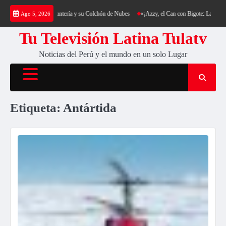
Saltar
rekking al Cerro Cantería y su Colchón de Nubes
«¡Azzy, el Can con Bigote: La Sensació
Ago 5, 2026
al
contenido
Tu Televisión Latina Tulatv
Noticias del Perú y el mundo en un solo Lugar
Etiqueta:
Antártida