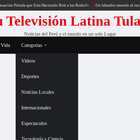
ción Peluda que Está Haciendo Reír a las Redes!»
Un labrador muerde al encanta
 Televisión Latina Tul
Noticias del Perú y el mundo en un solo Lugar
 Vida
Categorias
Videos
Deportes
Noticias Locales
Internacionales
Espectaculos
Tecnología y Ciencia