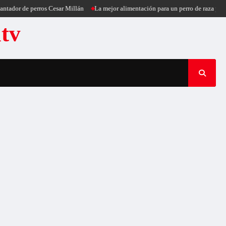
dor de perros Cesar Millán
La mejor alimentación para un perro de raza pequeñ
atv