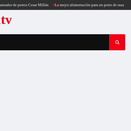
ador de perros Cesar Millán
La mejor alimentación para un perro de raza peque
atv