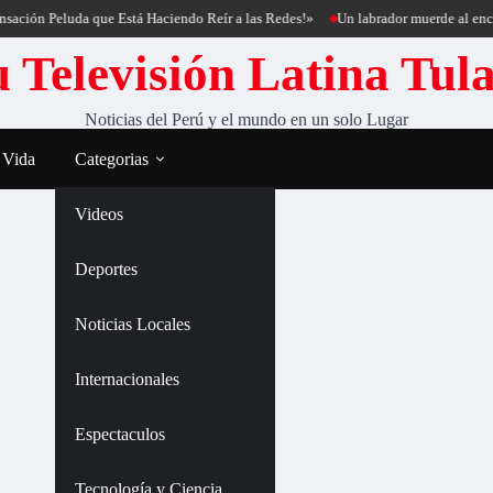
ación Peluda que Está Haciendo Reír a las Redes!»
Un labrador muerde al encant
 Televisión Latina Tul
Noticias del Perú y el mundo en un solo Lugar
 Vida
Categorias
Videos
Deportes
Noticias Locales
Internacionales
Espectaculos
Tecnología y Ciencia