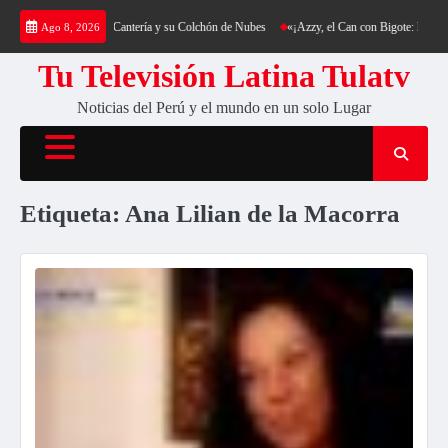
Saltar
a: Trekking al Cerro Cantería y su Colchón de Nubes
«¡Azzy, el Can con Bigote: La Sensa
Ago 8, 2026
al
contenido
Tu Televisión Latina Tulatv
Noticias del Perú y el mundo en un solo Lugar
Etiqueta:
Ana Lilian de la Macorra