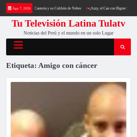
Saltar
a: Trekking al Cerro Cantería y su Colchón de Nubes
«¡Azzy, el Can con Bigote: La Sensa
Ago 7, 2026
al
contenido
Tu Televisión Latina Tulatv
Noticias del Perú y el mundo en un solo Lugar
Etiqueta:
Amigo con cáncer