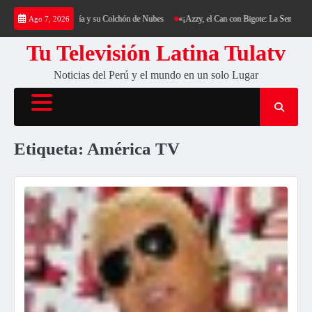
Saltar
Cerro Cantería y su Colchón de Nubes
«¡Azzy, el Can con Bigote: La Sensación Peluda que
Ago 7, 2026
al
contenido
Tu Televisión Latina Tulatv
Noticias del Perú y el mundo en un solo Lugar
Etiqueta:
América TV