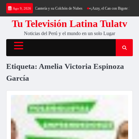
Saltar
a: Trekking al Cerro Cantería y su Colchón de Nubes
«¡Azzy, el Can con Bigote: La Sensa
Ago 9, 2026
al
contenido
Tu Televisión Latina Tulatv
Noticias del Perú y el mundo en un solo Lugar
Etiqueta:
Amelia Victoria Espinoza
García