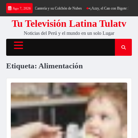
Saltar
: Trekking al Cerro Cantería y su Colchón de Nubes
«¡Azzy, el Can con Bigote: La Sensac
Ago 7, 2026
al
contenido
Tu Televisión Latina Tulatv
Noticias del Perú y el mundo en un solo Lugar
Etiqueta:
Alimentación