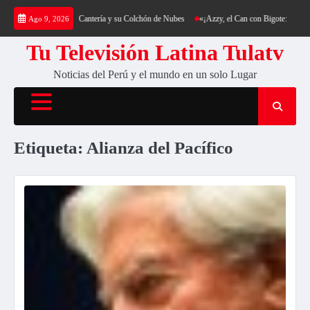
Saltar
a: Trekking al Cerro Cantería y su Colchón de Nubes
«¡Azzy, el Can con Bigote: La Sens
Ago 9, 2026
al
contenido
Tu Televisión Latina Tulatv
Noticias del Perú y el mundo en un solo Lugar
Etiqueta:
Alianza del Pacífico