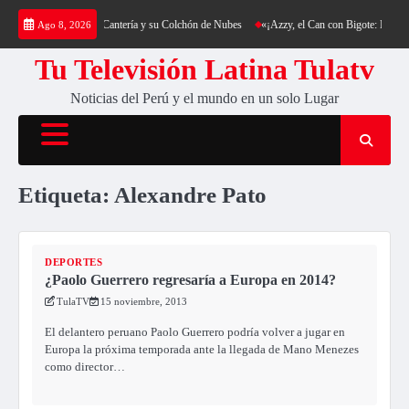
Saltar
a: Trekking al Cerro Cantería y su Colchón de Nubes
«¡Azzy, el Can con Bigote: La Sens
Ago 8, 2026
al
contenido
Tu Televisión Latina Tulatv
Noticias del Perú y el mundo en un solo Lugar
Etiqueta:
Alexandre Pato
DEPORTES
¿Paolo Guerrero regresaría a Europa en 2014?
TulaTV
15 noviembre, 2013
El delantero peruano Paolo Guerrero podría volver a jugar en
Europa la próxima temporada ante la llegada de Mano Menezes
como director…