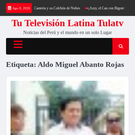
Saltar
a: Trekking al Cerro Cantería y su Colchón de Nubes
«¡Azzy, el Can con Bigote: La Sensa
Ago 8, 2026
al
contenido
Tu Televisión Latina Tulatv
Noticias del Perú y el mundo en un solo Lugar
Etiqueta:
Aldo Miguel Abanto Rojas