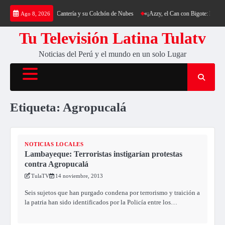
Saltar
ca: Trekking al Cerro Cantería y su Colchón de Nubes
«¡Azzy, el Can con Bigote: La Sens
Ago 8, 2026
al
contenido
Tu Televisión Latina Tulatv
Noticias del Perú y el mundo en un solo Lugar
Etiqueta:
Agropucalá
NOTICIAS LOCALES
Lambayeque: Terroristas instigarían protestas
contra Agropucalá
TulaTV
14 noviembre, 2013
Seis sujetos que han purgado condena por terrorismo y traición a
la patria han sido identificados por la Policía entre los…