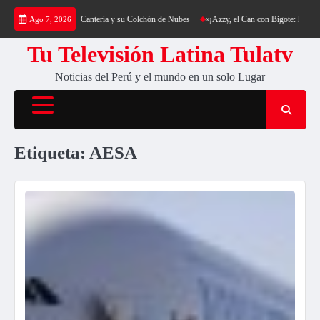
Saltar
: Trekking al Cerro Cantería y su Colchón de Nubes
«¡Azzy, el Can con Bigote: La Sensa
Ago 7, 2026
al
contenido
Tu Televisión Latina Tulatv
Noticias del Perú y el mundo en un solo Lugar
Etiqueta:
AESA