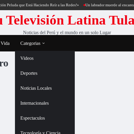
n Peluda que Está Haciendo Reír a las Redes!»
Un labrador muerde al encantado
 Televisión Latina Tul
Noticias del Perú y el mundo en un solo Lugar
 Vida
Categorias
Videos
ro
Deportes
Noticias Locales
Internacionales
Espectaculos
Tecnología y Ciencia