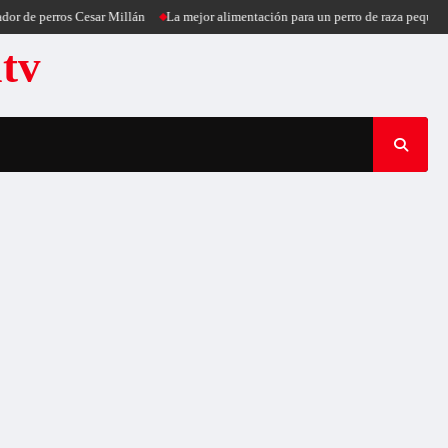
r de perros Cesar Millán
La mejor alimentación para un perro de raza pequeña
atv