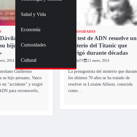
Salud y Vida
Economía
S
CURIOSIDADES
 Dávila pide ADN
Un test de ADN resuelve un
Curiosidades
su hijo fue un
misterio del Titanic que
»
intrigó durante décadas
Cultural
nero, 2014
TulaTV
21 enero, 2014
nezolano Guillermo
La protagonista del misterio que durant
 a su hijo peruano, Vasco
los últimos 70 años se ha tratado de
un “accidente” y exigió
resolver es Loraine Allison, conocida
ADN para reconocerlo,
como…