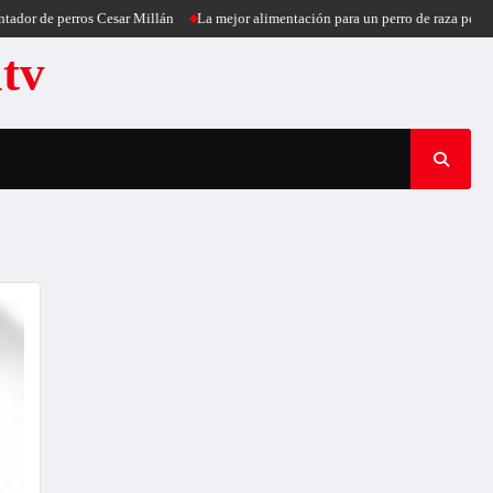
or de perros Cesar Millán
La mejor alimentación para un perro de raza pequeña
atv