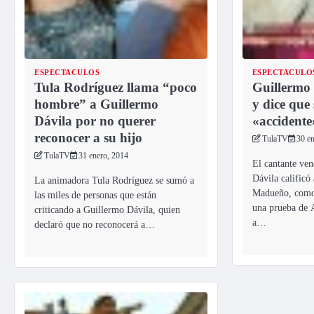
ESPECTACULOS
ESPECTACULO
Tula Rodríguez llama “poco
Guillermo
hombre” a Guillermo
y dice que 
Dávila por no querer
«accidente
reconocer a su hijo
TulaTV
30 e
TulaTV
31 enero, 2014
El cantante ve
Dávila calificó
La animadora Tula Rodríguez se sumó a
Madueño, como 
las miles de personas que están
una prueba de 
criticando a Guillermo Dávila, quien
a…
declaró que no reconocerá a…