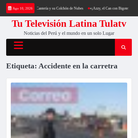
Saltar
ca: Trekking al Cerro Cantería y su Colchón de Nubes
«¡Azzy, el Can con Bigote: La Sens
Ago 10, 2026
al
contenido
Tu Televisión Latina Tulatv
Noticias del Perú y el mundo en un solo Lugar
Etiqueta:
Accidente en la carretra