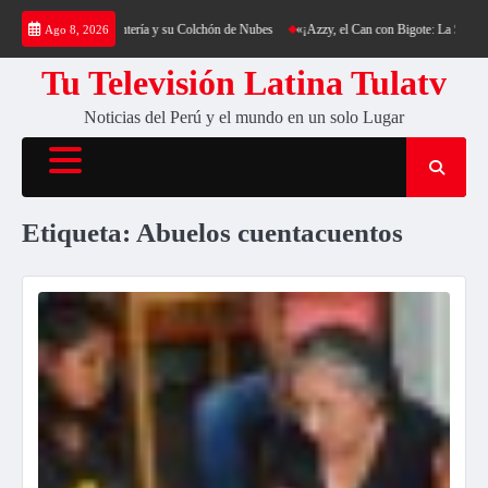
Saltar
Trekking al Cerro Cantería y su Colchón de Nubes
«¡Azzy, el Can con Bigote: La Sensació
Ago 8, 2026
al
contenido
Tu Televisión Latina Tulatv
Noticias del Perú y el mundo en un solo Lugar
Etiqueta:
Abuelos cuentacuentos