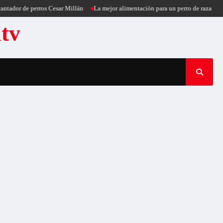
tador de perros Cesar Millán
La mejor alimentación para un perro de raza pequ
atv