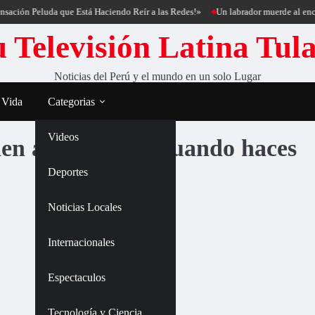
ación Peluda que Está Haciendo Reír a las Redes!»
Un labrador muerde al encan
 Televisión Latina Tul
Noticias del Perú y el mundo en un solo Lugar
 Vida
Categorias
Videos
den a tu cerebro cuando haces
Deportes
Noticias Locales
Internacionales
Espectaculos
Tecnología y Ciencia