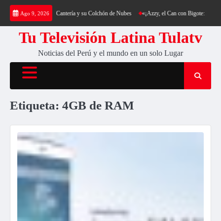
Saltar
a: Trekking al Cerro Cantería y su Colchón de Nubes
«¡Azzy, el Can con Bigote: La Sens
Ago 9, 2026
al
contenido
Tu Televisión Latina Tulatv
Noticias del Perú y el mundo en un solo Lugar
Etiqueta:
4GB de RAM